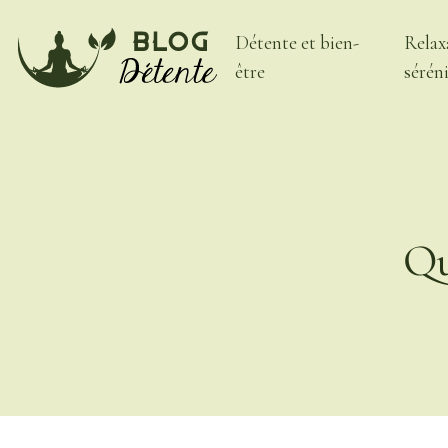
Détente et bien-
Relax
être
sérén
Qu