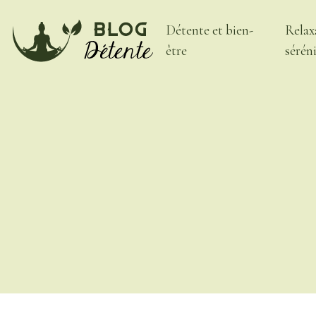
Détente et bien-
Relax
être
sérén